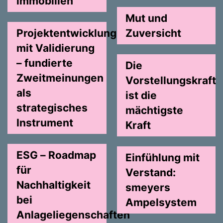
immobilien
Mut und
Projektentwicklung
Zuversicht
mit Validierung
– fundierte
Die
Zweitmeinungen
Vorstellungskraft
als
ist die
strategisches
mächtigste
Instrument
Kraft
ESG – Roadmap
Einfühlung mit
für
Verstand:
Nachhaltigkeit
smeyers
bei
Ampelsystem
Anlageliegenschaften