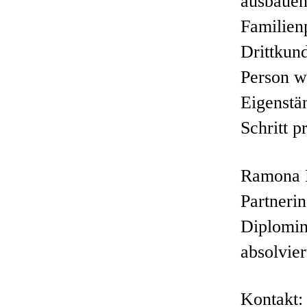
ausbauen
Familien
Drittkun
Person we
Eigenstä
Schritt p
Ramona L
Partnerin
Diplomin
absolvie
Kontakt: