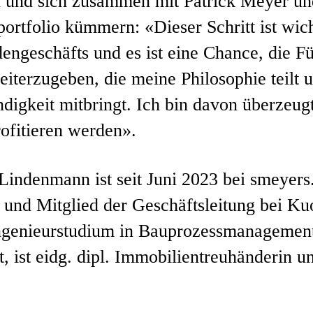
 und sich zusammen mit Patrick Meyer u
portfolio kümmern: «Dieser Schritt ist wic
dengeschäfts und es ist eine Chance, die F
iterzugeben, die meine Philosophie teilt u
ndigkeit mitbringt. Ich bin davon überzeu
rofitieren werden».
indenmann ist seit Juni 2023 bei smeyers
 und Mitglied der Geschäftsleitung bei Kuo
genieurstudium in Bauprozessmanagement
rt, ist eidg. dipl. Immobilientreuhänderi