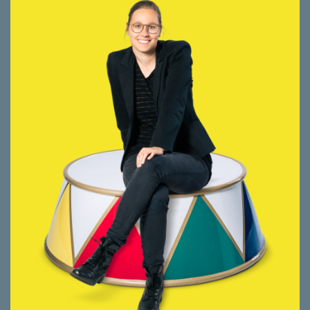
cindy.schmid@smeyers.ch
Beratungsschwerpunkte
Bewirtschaftung Wohnen
Bewirtschaftung Gewerbe
Seit 2023 bei smeyers, davor Betreuung
Portfeuille mit Stockwerkeigentums- und
Mietliegenschaften, Planung und
Realisierung von Umbauten und
Renovationen in verschiedenen
Unternehmungen. Weiterbildung zur
Immobilienbewerterin.
Die Kraft liegt im Gleichgewicht zwischen
Professionalität und Freundlichkeit,
Vertrauen und Respekt, Aktivität und
Erholung. Das Gleichgewicht auch auf dem