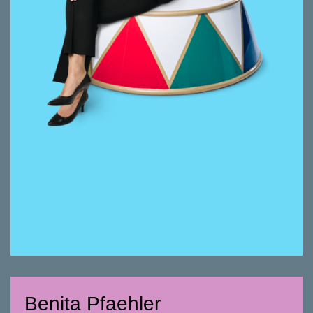
Seit 2025 bei smeyers.
Immobilienvermarkterin mit eidg. FA/
Immobilienbewirtschafterin und eidg.
FA/CAS in Real Estate Finance, SFI.
Fünfsprachig (D, I, F, E, SP). Seit über 30
Jahren in der Immobilienwirtschaft tätig.
Kreativ und empathisch, neugierig und
ambitioniert: Die Basis für gutes Design,
grosse Architektur, klassische Autos. Dafür
interessiere ich mich, so bin ich, das alles mit
italienischem Flair.
Benita Pfaehler
Benita Pfaehler