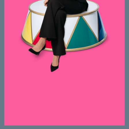
Seit 2025 bei smeyers. Kauffrau, mit über 20
Jahre Erfahrung in Banking. Seit 2018 im
Immobilienbereich tätig.
Authentisch und organisiert. Mit einem
kühlen Kopf, einer Brise Kreativität und einer
positiven Einstellung stets das Beste aus
jedem Projekt herausholen.