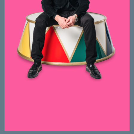
Entwicklung von Arealen
Management und Controlling
Projektleitung
Seit 2015 bei smeyers, davor:
Aufbau der PMCE Consulting &
Engineering GmbH und der AM Surface
AG
Projektleitungen im Stahl-, Metall- und
Anlagenbau, später auch im Automotive-
und Informatikbereich
Dipl. Masch.-Ing. ETH, Nachdiplom in
Unternehmensführung NDS-U, MBA
GSBA / State University of New York
Im Industrie- und Gewerbebereich besteht
ein grosses Potential, mit neuen
Technologien die Nutzungstauglichkeit und