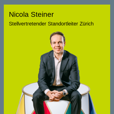
Nicola Steiner
Nicola Steiner
Stellvertretender Standortleiter Zürich
Stellvertretender Standortleiter Zürich
058 322 88 72
nicola.steiner@smeyers.ch
Beratungsschwerpunkte
Transaktionsbegleitung Käufer und
Verkäufer
Akquisition Anlageobjekte Wohnen,
Gewerbe und Industrie
Verkauf Anlageobjekte Wohnen, Gewerbe
und Industrie
Projektentwicklung
Definition von Produkten
Standort- und Marktanalysen