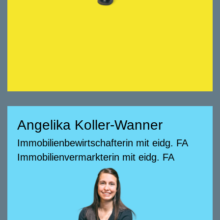
Glatteis beim Curlen und in der Luft beim
Paragliden.
Angelika Koller-Wanner
Angelika Koller-Wanner
Immobilienbewirtschafterin mit eidg. FA
Immobilienbewirtschafterin mit eidg. FA
Immobilienvermarkterin mit eidg. FA
Immobilienvermarkterin mit eidg. FA
058 322 88 82
angelika.koller@smeyers.ch
Beratungsschwerpunkte