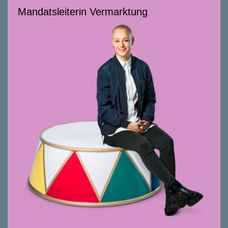
Mandatsleiterin Vermarktung
Mandatsleiterin Vermarktung
058 322 88 62
benita.pfaehler@smeyers.ch
Beratungsschwerpunkte
Vermietung, vor allem Neubauprojekte
Vermarktungsassistenz bei Verkauf und
Gewerbetransaktionen
Projektorganisation
Social Media
Seit 2023 bei smeyers, Kauffrau mit
Weiterbildung im Marketing, jahrelang bei
Burckhardt+Partner sowie zwei weiteren
Architekturbüros tätig.
Alles geht noch besser und effizienter. Alles
stets offen, freundlich und wertschätzend.