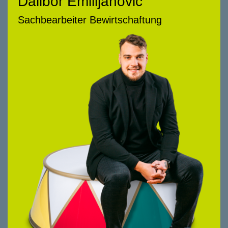
Dalibor Emilijanovic
Dalibor Emilijanovic
Sachbearbeiter Bewirtschaftung
Sachbearbeiter Bewirtschaftung
058 322 88 96
dalibor.emilijanovic@smeyers.ch
Beratungsschwerpunkte
Bewirtschaftung Wohnen
Seit 2023 bei smeyers. Früher in der
Gebäudetechnik verantwortlich. Ab 2021 in
der Bewirtschaftung von Immobilien im
Stockwerkeigentum und Mietwesen tätig.
Schnelle Sprints, weite Würfe, ein starkes
Team im Rücken – und dann der
entschlossene Touchdown. So geht das, mit
allem Respekt, stets freundlich, den Erfolg
des Kunden immer im Blick.