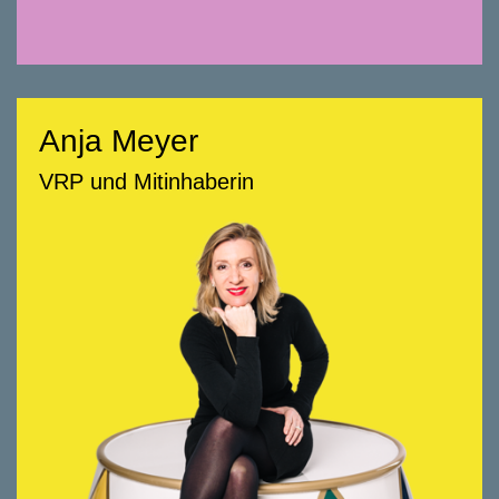
Anja Meyer
Anja Meyer
VRP und Mitinhaberin
VRP und Mitinhaberin
058 322 88 80
anja.meyer@smeyers.ch
Beratungsschwerpunkte
Entwicklung und Positionierung von
Arealen
Definition von Produkten
Teilnahme an Wettbewerben
Konzeption für das Marketing