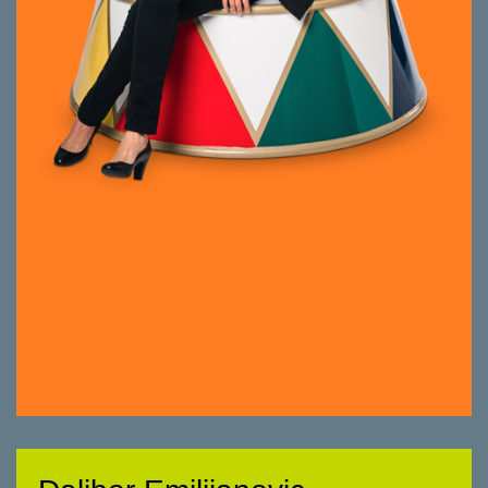
Geschäftsliegenschaften; Aus- und
Weiterbildung zur diplomierten
Sporttherapeutin
Mit Understatement immer auf dem Punkt.
Pflichtbewusst, hilfsbereit, kollegial. Dazu mit
einem Humor – so was von trocken!