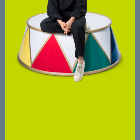
• Personaladministration
Langjährige Erfahrung in der Finanz- und
Immobilienbuchhaltung, zuletzt als Leiterin
Immobilienbuchhaltung. Seit 2025 bei
smeyers tätig und parallel dazu im
Bachelorstudium Wirtschaftsinformatik an
der Hochschule Luzern.