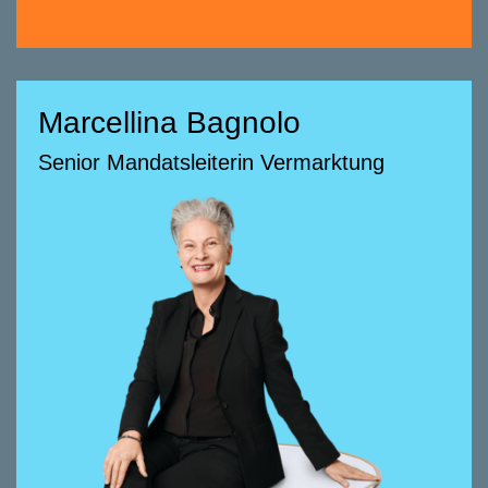
Marcellina Bagnolo
Marcellina Bagnolo
Senior Mandatsleiterin Vermarktung
Senior Mandatsleiterin Vermarktung
058 322 88 71
marcellina.bagnolo@smeyers.ch
Beratungsschwerpunkte
Verkauf und Vermietung von
Neubauprojekten
Unterstützung bei Transaktionen
Definition von Produkten
Grundrissoptimierung
Vermarktungskonzepte
Materialisierung und Farbkonzepte