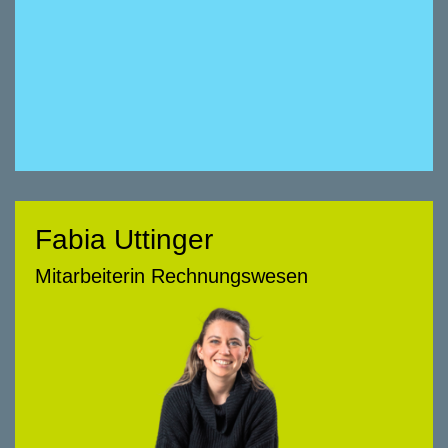
Fabia Uttinger
Fabia Uttinger
Mitarbeiterin Rechnungswesen
Mitarbeiterin Rechnungswesen
058 322 88 83
fabia.uttinger@smeyers.ch
Beratungsschwerpunkte
• Finanzbuchhaltung
• Immobilienbuchhaltung