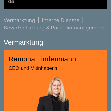
da.
Vermarktung
Interne Dienste
Bewirtschaftung & Portfoliomanagement
Vermarktung
Ramona Lindenmann
Ramona Lindenmann
CEO und Mitinhaberin
CEO und Mitinhaberin
058 322 88 78
ramona.lindenmann@smeyers.ch
Beratungsschwerpunkte
Strategie und Beratung
Transaktions-Management