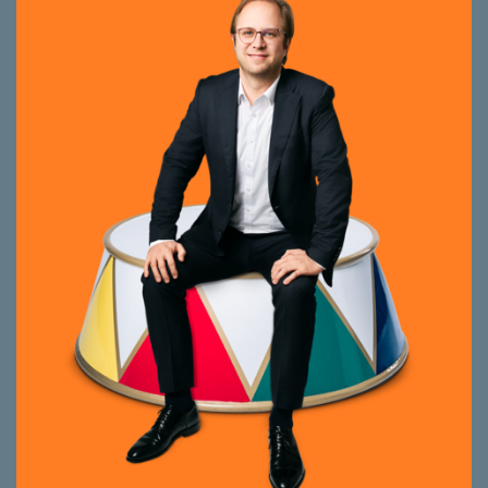
daniel.hagmann@smeyers.ch
Beratungsschwerpunkte
Vermarktung von Wohn- und
Gewerbeimmobilien
Transaktionsmanagement und -
begleitung bei Kauf und Verkauf
Akquisition und Verkauf von
Anlageobjekten in den Bereichen
Wohnen, Gewerbe und Industrie
Projektentwicklung und
Bauherrenberatung
Akquisition von Immobilieninvestments
Seit 2025 bei smeyers. Master of Science
Real Estate (HWZ), Dipl. Bauprojekt- und
Immobilienmanagement HF. Lange Jahre der