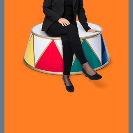
Akquisition von Immobilieninvestments
Projektentwicklung von Arealen
Bauherrenberatung
Portfolio- und Asset-Management
Seit 2023 bei smeyers. Diplomierte
Ingenieurin und erfahrene Immobilien-
Treuhänderin. Executive MBA der HSG.
Prüfungsexpertin schweizerische
Fachprüfungskommission
Immobilienwirtschaft.
Menschen, Kunden und Projekte
weiterbringen – ihre Mission. Pragmatisch,
wertschätzend und innovativ – ihr Anspruch.