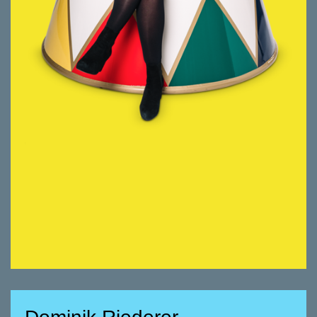
Energiebündel und geistiges Zentrum von
smeyers. Coacht die Mitarbeitenden und
Projekte umsichtig und motivierend.