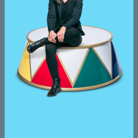
Bewirtschaftung Wohnen
Bewirtschaftung Gewerbe
Seit 2024 bei smeyers, davor Teamleitung
und Portfoliobetreuung mit
Stockwerkeigentums- und
Mietliegenschaften in verschiedenen
Unternehmen. Planung und Realisierung von
Umbauten und Renovationen sowie
Vermarktung von einzelnen Objekten.
Beruflicher Exkurs in die Bauabteilung einer
Immobilienfirma als Sachbearbeiterin der
Bauleiter.
Ein Platz an der Sonne auf unserer
Familienterrasse: mein Lieblingsplatz. Und
auch für Sie ein Platz an der Sonne mit Ihrer
Immobilie: mein Job, meine