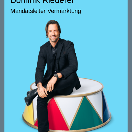
Dominik Riederer
Dominik Riederer
Mandatsleiter Vermarktung
Mandatsleiter Vermarktung
058 322 88 60
dominik.riederer@smeyers.ch
Beratungsschwerpunkte
Verkauf und Vermietung von Wohnungen
und Gewerbe-Immobilien
Social Media Kampagnen mit Fokus
Immobilien-Vermarktung
Immobilien- und Projektberatungen
Akquisition von Immobilien-Projekten
Nach seiner ersten Tätigkeit bei smeyers von
2017 bis 2023 und einem zwischenzeitlichen
Engagement in der Erwachsenenbildung ist
Dominik Riederer seit 2025 wieder mit