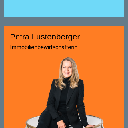
Herausforderung, mein Ziel.
Petra Lustenberger
Petra Lustenberger
Immobilienbewirtschafterin
Immobilienbewirtschafterin
058 322 88 87
petra.lustenberger@smeyers.ch
Beratungsschwerpunkte
Bewirtschaftung Wohnen und Gewerbe
Immobilienbuchhaltung
Seit 2018 bei smeyers, davor über 20 Jahre
lang Vermarktung, Erstvermietung und
Bewirtschaftung von Wohn- und