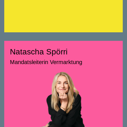
Natascha Spörri
Natascha Spörri
Mandatsleiterin Vermarktung
Mandatsleiterin Vermarktung
058 322 88 73
natascha.spoerri@smeyers.ch
Beratungsschwerpunkte
Vermietung und Verkauf, vor allem
Neubauprojekte
Vermarktungskonzepte
Materialisierung und Farbkonzepte