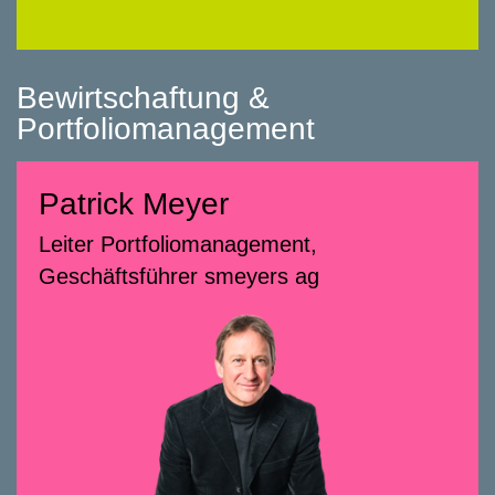
Bewirtschaftung &
Portfoliomanagement
Patrick Meyer
Patrick Meyer
Leiter Portfoliomanagement,
Leiter Portfoliomanagement,
Geschäftsführer smeyers ag
Geschäftsführer smeyers ag
058 322 88 79
patrick.meyer@smeyers.ch
Beratungsschwerpunkte
Portfolioentwicklung, insbesondere
Planung und Durchführung von Bau- und
Sanierungsprojekten