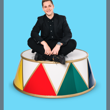
dominik.wullschleger@smeyers.ch
Beratungsschwerpunkte
Liegenschaftsbuchhaltung
Data-Handling / IT-Support
Projektorganisation
Seit 2018 bei smeyers, davor kaufmännische
Ausbildung; 2022 Aus- und Weiterbildung
zum Sachbearbeiter Rechnungswesen
Durch nichts zu stören, auch nicht durch
Störungen im Netz und in der IT. Ruhige
Hand, klarer Verstand, rasches Schalten.