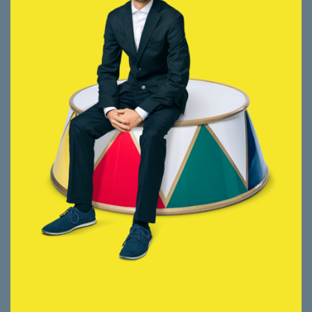
Unterstützung bei Vermarktung und
Akquise
Mitarbeit bei kundenbezogenen und
vertriebsnahen Aufgaben
Terminorganisation und -koordination
Bearbeitung von administrativen
Aufgaben
Im August 2024 schloss Dan Krüsi seine
Ausbildung als Polymechaniker ab.
Anschliessend absolvierte er beim SVIT
Zürich eine Weiterbildung als Quereinsteiger
in der Immobilienvermarktung- und
bewirtschaftung. Seit August 2025 ist Dan
bei smeyers tätig.