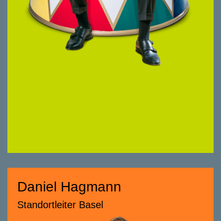
Seit 2024 bei smeyers. Master of Science
Real Estate (Hochschule Luzern). Seit 2020
als Transaction Manager tätig.
Freundlich und professionell - das ist meine
Herangehensweise, denn ich möchte Sie
und Ihre Bedürfnisse vollständig verstehen.
Mit Engagement und Zielstrebigkeit setze ich
meine persönlichen Stärken ein, um Ihnen
die bestmögliche Unterstützung zu bieten.
Daniel Hagmann
Daniel Hagmann
Standortleiter Basel
Standortleiter Basel
058 322 88 61