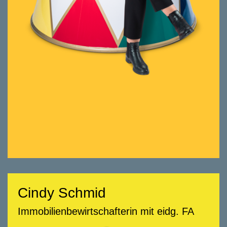
und Abschlussarbeiten, Planung und
Realisierung von Umbauten und
Renovationen in verschiedenen
Unternehmungen.
Eine echte Teamplayerin: loyal,
kundenorientiert und stets pflichtbewusst.
Hilfsbereit im Alltag, verlässlich im
Miteinander und auch in hektischen
Momenten die Ruhe selbst. Liest in der
Freizeit gerne Bücher und weiss: Mit einer
guten Portion Sarkasmus lässt sich fast alles
ertragen. Humor gehört sowieso immer
dazu.
Cindy Schmid
Cindy Schmid
Immobilienbewirtschafterin mit eidg. FA
Immobilienbewirtschafterin mit eidg. FA
058 322 88 85