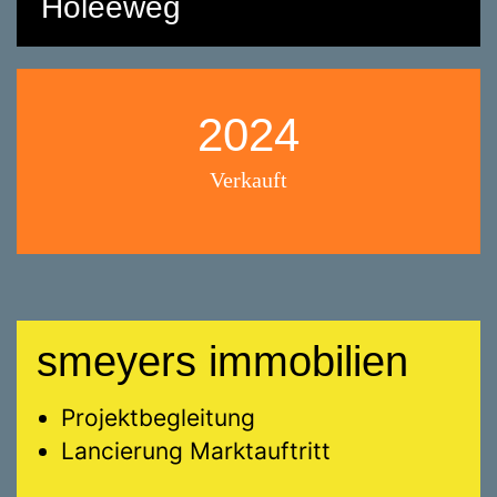
Holeeweg
2024
Verkauft
smeyers immobilien
Projektbegleitung
Lancierung Marktauftritt