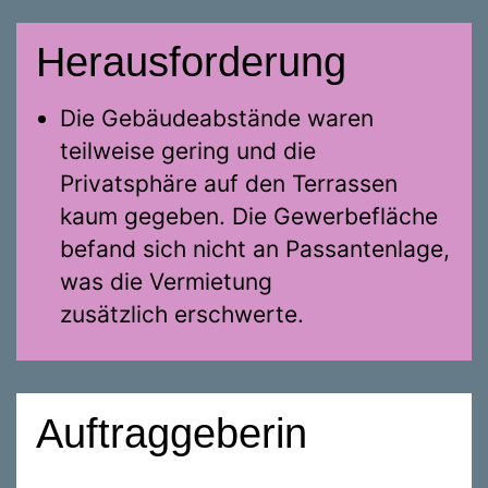
Herausforderung
Die Gebäudeabstände waren
teilweise gering und die
Privatsphäre auf den Terrassen
kaum gegeben. Die Gewerbefläche
befand sich nicht an Passantenlage,
was die Vermietung
zusätzlich erschwerte.
Auftraggeberin