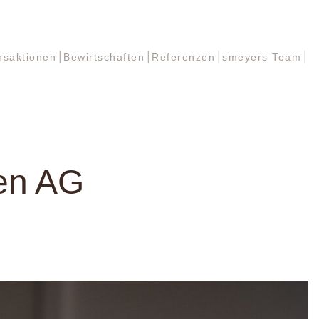
nsaktionen
Bewirtschaften
Referenzen
smeyers Team
nsaktionen
Bewirtschaften
Referenzen
smeyers Team
en AG