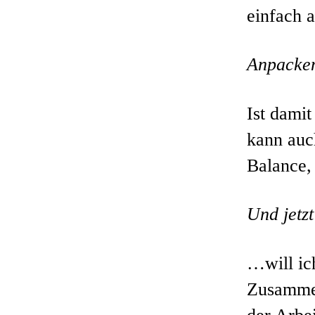
einfach 
Anpacken
Ist dami
kann auc
Balance,
Und jetz
…will ic
Zusammen