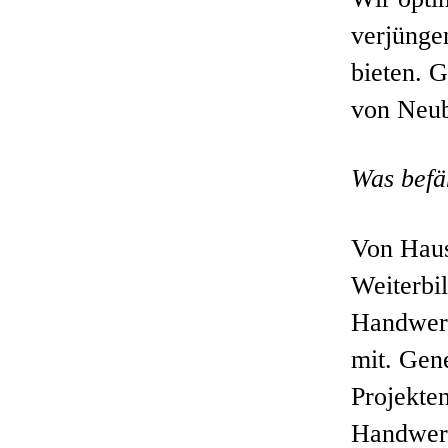
verjünge
bieten. 
von Neub
Was befä
Von Haus
Weiterbi
Handwerk
mit. Gen
Projekte
Handwerk