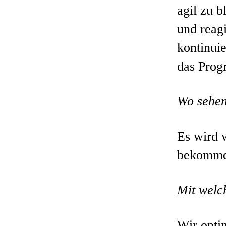
agil zu b
und reag
kontinui
das Pro
Wo sehen
Es wird w
bekommen
Mit welc
Wir optim