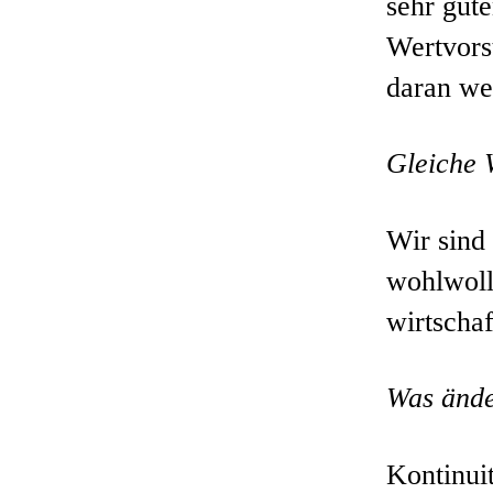
sehr gut
Wertvorst
daran wer
Gleiche 
Wir sind
wohlwoll
wirtschaf
Was ände
Kontinui