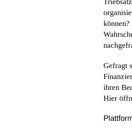
Triebsat
organisi
können? A
Wahrsche
nachgefr
Gefragt s
Finanzie
ihren Bed
Hier öffn
Plattfor