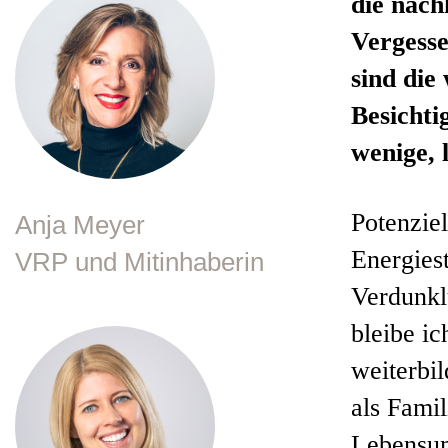
die nach
Vergesse
sind die
Besichti
wenige, 
Potenzie
Anja Meyer
Energies
VRP und Mitinhaberin
Verdunkl
bleibe i
weiterbi
als Fami
Lebensum