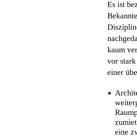
Es ist b
Bekannte
Disziplin
nachgeda
kaum ver
vor stark
einer üb
Archit
weiter
Raumpr
zumiet
eine z