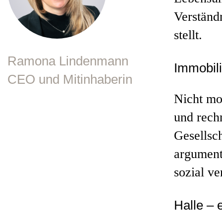
Verständn
stellt.
Ramona Lindenmann
Immobili
CEO und Mitinhaberin
Nicht mob
und rech
Gesellsc
argumenti
sozial v
Halle – 