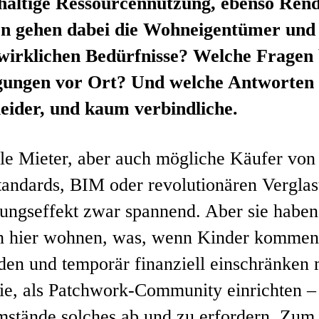
haltige Ressourcennutzung, ebenso Rendi
n gehen dabei die Wohneigentümer und 
 wirklichen Bedürfnisse? Welche Fragen
gungen vor Ort? Und welche Antworten 
leider, und kaum verbindliche.
lle Mieter, aber auch mögliche Käufer vo
tandards, BIM oder revolutionären Vergla
ungseffekt zwar spannend. Aber sie haben
ch hier wohnen, was, wenn Kinder kommen
lden und temporär finanziell einschränken
lie, als Patchwork-Community einrichten –
stände solches ab und zu erfordern. Zum 