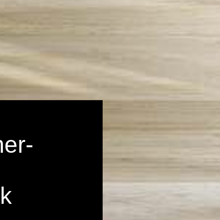
er-
ck