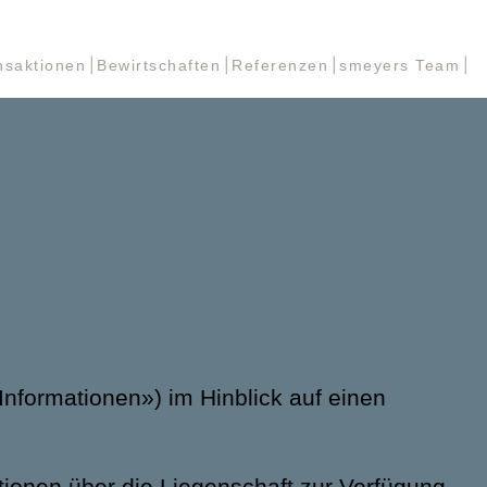
nsaktionen
Bewirtschaften
Referenzen
smeyers Team
Informationen») im Hinblick auf einen
tionen über die Liegenschaft zur Verfügung