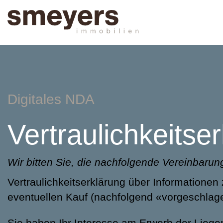
Digitales NDA
Vertraulichkeitse
Wir bitten Sie, die nachfolgende Vereinbarun
Vertraulichkeitserklärung über Informationen
eventuellen Kauf (nachfolgend «vorgeschlag
Sie haben Ihr Interesse am Erwerb der Liege