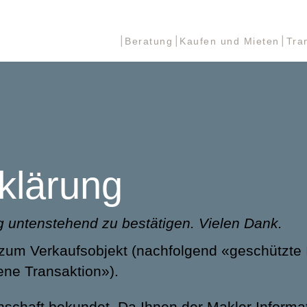
Beratung
Kaufen und Mieten
Tra
rklärung
g untenstehend zu bestätigen. Vielen Dank.
 zum Verkaufsobjekt (nachfolgend «geschützte 
ene Transaktion»).
nschaft bekundet. Da Ihnen der Makler Informa