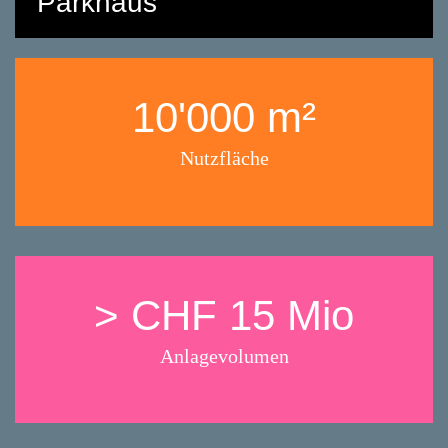
Parkhaus
10'000 m²
Nutzfläche
> CHF 15 Mio
Anlagevolumen