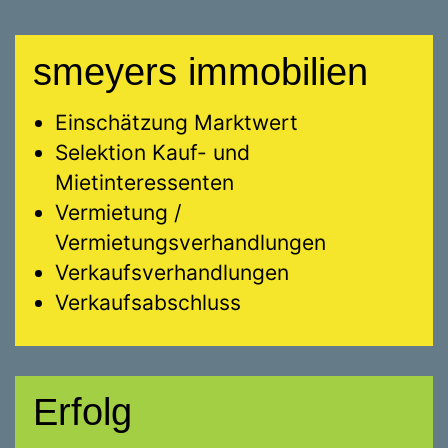
smeyers immobilien
Einschätzung Marktwert
Selektion Kauf- und
Mietinteressenten
Vermietung /
Vermietungsverhandlungen
Verkaufsverhandlungen
Verkaufsabschluss
Erfolg