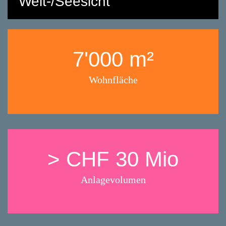
Weit-/Seesicht
7'000 m²
Wohnfläche
> CHF 30 Mio
Anlagevolumen