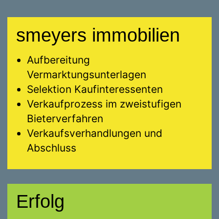
smeyers immobilien
Aufbereitung
Vermarktungsunterlagen
Selektion Kaufinteressenten
Verkaufprozess im zweistufigen
Bieterverfahren
Verkaufsverhandlungen und
Abschluss
Erfolg