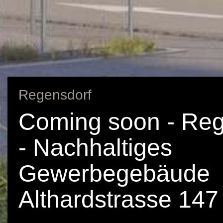
Regensdorf
Coming soon - Reg
- Nachhaltiges
Gewerbegebäude
Althardstrasse 147